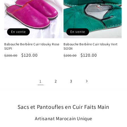
En vente
En vente
Babouche Berbère Cuir Idouky Rose
Babouche Berbère Cuir Idouky Vert
SI2PI
SI2GN
Prix
Prix
$120.00
Prix
Prix
$120.00
$200.00
$200.00
habituel
promotionnel
habituel
promotionnel
1
2
3
Sacs et Pantoufles en Cuir Faits Main
Artisanat Marocain Unique