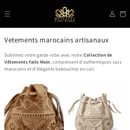
et
passer
au
Connexion
Panier
contenu
C
Vetements marocains artisanaux
o
Sublimez votre garde-robe avec notre
Collection de
l
Vêtements Faits Main
, comprenant d'authentiques sacs
l
marocains et d'élégants babouches en cuir.
e
c
t
i
o
n