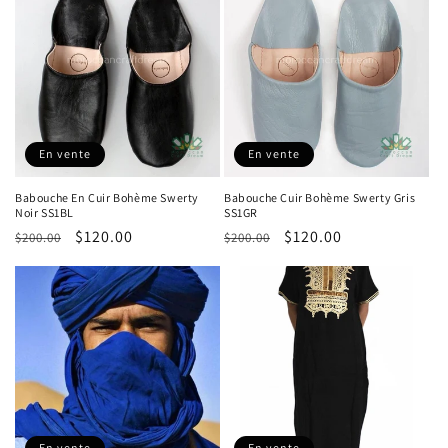
En vente
En vente
Babouche En Cuir Bohème Swerty
Babouche Cuir Bohème Swerty Gris
Noir SS1BL
SS1GR
Prix
Prix
$120.00
Prix
Prix
$120.00
$200.00
$200.00
habituel
promotionnel
habituel
promotionnel
En vente
En vente