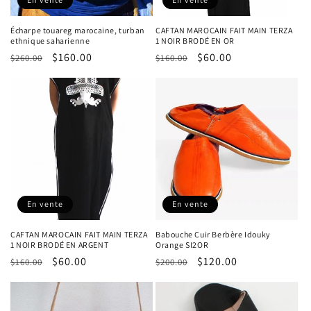
Écharpe touareg marocaine, turban
CAFTAN MAROCAIN FAIT MAIN TERZA
ethnique saharienne
1 NOIR BRODÉ EN OR
Prix
Prix
$160.00
Prix
Prix
$60.00
$260.00
$160.00
habituel
promotionnel
habituel
promotionnel
En vente
En vente
CAFTAN MAROCAIN FAIT MAIN TERZA
Babouche Cuir Berbère Idouky
1 NOIR BRODÉ EN ARGENT
Orange SI2OR
Prix
Prix
$60.00
Prix
Prix
$120.00
$160.00
$200.00
habituel
promotionnel
habituel
promotionnel