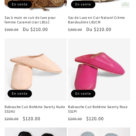
:
En vente
En vente
Sac à main en cuir de luxe pour
Sac de Luxe en Cuir Naturel Crème
femme Caramel clair LB1LC
Bandoulière LB1CM
Prix
Prix
Du $210.00
Prix
Prix
Du $210.00
$300.00
$300.00
habituel
promotionnel
habituel
promotionnel
En vente
En vente
Babouche Cuir Bohème Swerty Nude
Babouche Cuir Bohème Swerty Rose
SS1NU
SS1PI
Prix
Prix
$120.00
Prix
Prix
$120.00
$200.00
$200.00
habituel
promotionnel
habituel
promotionnel