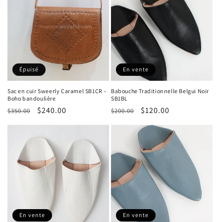
Épuisé
En vente
Sac en cuir Sweerly Caramel SB1CR –
Babouche Traditionnelle Belgui Noir
Boho bandoulière
SB1BL
Prix
Prix
$240.00
Prix
Prix
$120.00
$350.00
$200.00
habituel
promotionnel
habituel
promotionnel
En vente
En vente