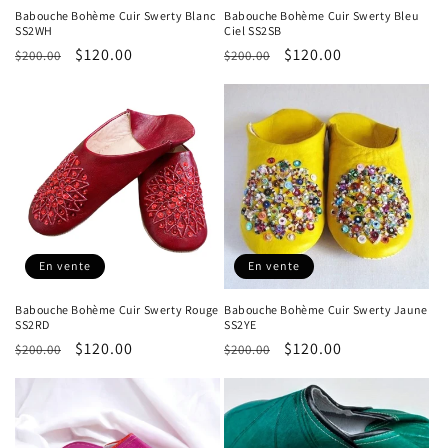
Babouche Bohème Cuir Swerty Blanc
Babouche Bohème Cuir Swerty Bleu
SS2WH
Ciel SS2SB
Prix
Prix
$120.00
Prix
Prix
$120.00
$200.00
$200.00
habituel
promotionnel
habituel
promotionnel
En vente
En vente
Babouche Bohème Cuir Swerty Rouge
Babouche Bohème Cuir Swerty Jaune
SS2RD
SS2YE
Prix
Prix
$120.00
Prix
Prix
$120.00
$200.00
$200.00
habituel
promotionnel
habituel
promotionnel