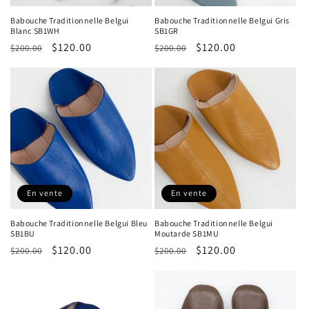
Babouche Traditionnelle Belgui
Babouche Traditionnelle Belgui Gris
Blanc SB1WH
SB1GR
Prix
Prix
$120.00
Prix
Prix
$120.00
$200.00
$200.00
habituel
promotionnel
habituel
promotionnel
En vente
En vente
Babouche Traditionnelle Belgui Bleu
Babouche Traditionnelle Belgui
SB1BU
Moutarde SB1MU
Prix
Prix
$120.00
Prix
Prix
$120.00
$200.00
$200.00
habituel
promotionnel
habituel
promotionnel