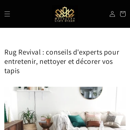
et
passer
au
Connexion
Panier
contenu
Rug Revival : conseils d'experts pour
entretenir, nettoyer et décorer vos
tapis